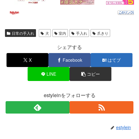
日常の手入れ
犬
室内
手入れ
爪きり
シェアする
X
Facebook
はてブ
LINE
コピー
estyleinをフォローする
estylein