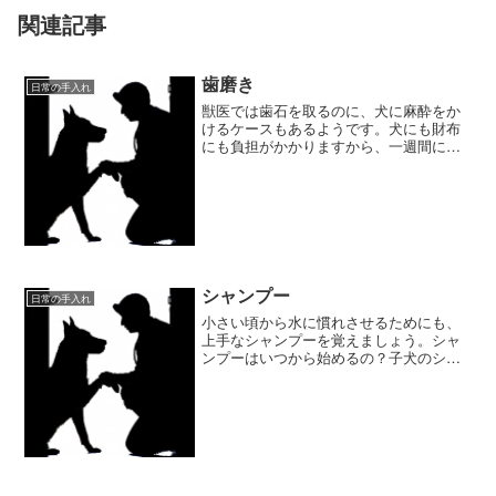
関連記事
歯磨き
日常の手入れ
獣医では歯石を取るのに、犬に麻酔をか
けるケースもあるようです。犬にも財布
にも負担がかかりますから、一週間に一
度くらいの頻度で歯磨きしてあげてくだ
さい。犬用歯ブラシの種類歯磨きは、子
供用のハブラシを使う方法と、歯磨き用
のガーゼを使う方法があり...
シャンプー
日常の手入れ
小さい頃から水に慣れさせるためにも、
上手なシャンプーを覚えましょう。シャ
ンプーはいつから始めるの？子犬のシャ
ンプーは、１回目のワクチン注射が終わ
った１～２週間後から始めます。シャン
プーの頻度は？月１回程度で大丈夫で
す。あまり頻繁にシャンプー...